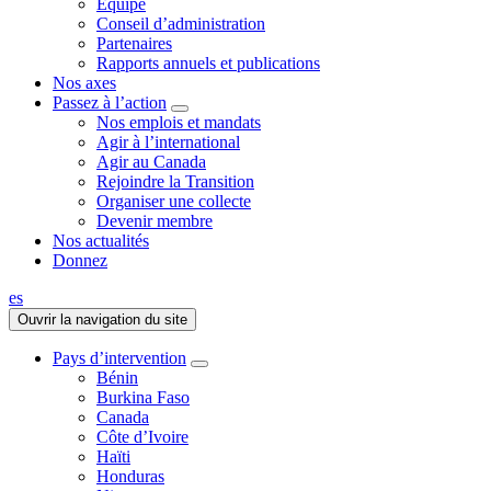
Équipe
Conseil d’administration
Partenaires
Rapports annuels et publications
Nos axes
Passez à l’action
Nos emplois et mandats
Agir à l’international
Agir au Canada
Rejoindre la Transition
Organiser une collecte
Devenir membre
Nos actualités
Donnez
es
Ouvrir la navigation du site
Pays d’intervention
Bénin
Burkina Faso
Canada
Côte d’Ivoire
Haïti
Honduras