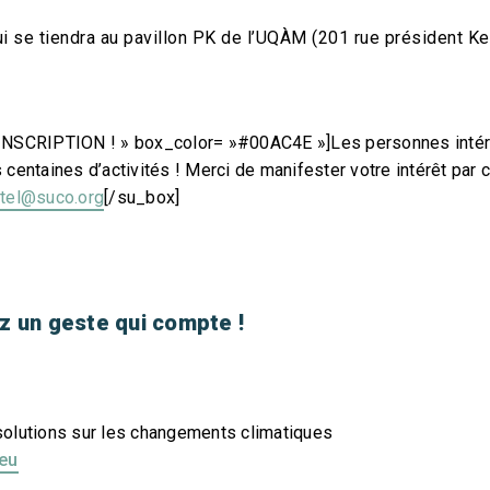
qui se tiendra au pavillon PK de l’UQÀM (201 rue président K
NSCRIPTION ! » box_color= »#00AC4E »]Les personnes intéress
centaines d’activités ! Merci de manifester votre intérêt par co
itel@suco.org
[/su_box]
 un geste qui compte !
olutions sur les changements climatiques
jeu